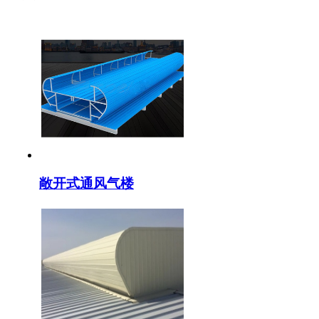
敞开式通风气楼