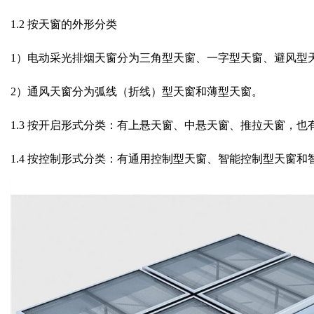
1.2 按天窗的外形分类
1）电动采光排烟天窗分为三角型天窗、一字型天窗、避风型
2）通风天窗分为弧线（折线）型天窗和薄型天窗。
1.3 按开启形式分类：有上悬天窗、中悬天窗、推拉天窗，
1.4 按控制形式分类：有通用控制型天窗、智能控制型天窗