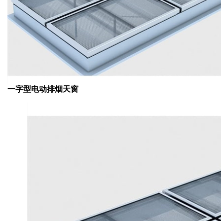
一字型电动排烟天窗