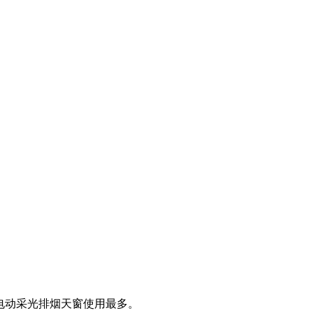
。电动采光排烟天窗使用最多。